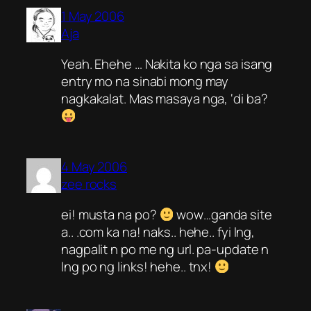
1 May 2006
Aja
Yeah. Ehehe … Nakita ko nga sa isang
entry mo na sinabi mong may
nagkakalat. Mas masaya nga, ‘di ba?
4 May 2006
zee rocks
ei! musta na po?
wow…ganda site
a.. .com ka na! naks.. hehe.. fyi lng,
nagpalit n po me ng url. pa-update n
lng po ng links! hehe.. tnx!