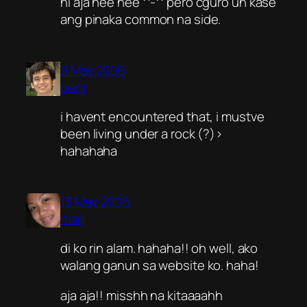
ni aja hee hee ^-^ pero cguro un kase
ang pinaka common na side.
9 May 2006
benj
i havent encountered that, i mustve
been living under a rock (?)>
hahahaha
13 May 2006
marj
di ko rin alam. hahaha!! oh well, ako
walang ganun sa website ko. haha!
aja aja!! misshh na kitaaaahh