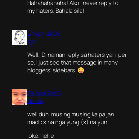
Hahahahahaha! Ako I never reply to
my haters. Bahala sila!
27 April 2006
Aja
Well. ‘Di naman reply sa haters yan, per
se. I just see that message in many
bloggers’ sidebars.
29 April 2006
Nicole
well duh. musing musing ka pa jan.
maclick na nga yung (x) na yun.
joke. hehe