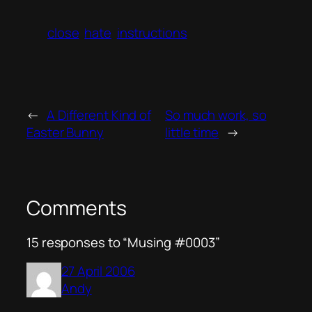
close
hate
instructions
←
A Different Kind of
So much work, so
Easter Bunny
little time
→
Comments
15 responses to “Musing #0003”
27 April 2006
Andy