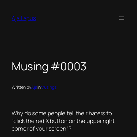
Skip
to
Aja Lapus
content
Musing #0003
Written by
Aja
in
Musings
Why do some people tell their haters to
click the
red X button
on the
upper right
corner of your screen
?