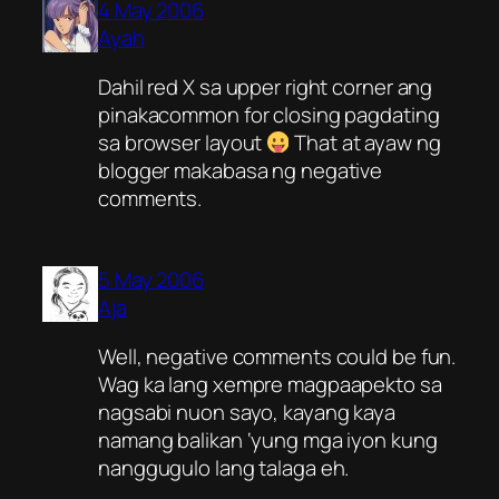
4 May 2006
Ayah
Dahil red X sa upper right corner ang
pinakacommon for closing pagdating
sa browser layout
That at ayaw ng
blogger makabasa ng negative
comments.
5 May 2006
Aja
Well, negative comments could be fun.
Wag ka lang xempre magpaapekto sa
nagsabi nuon sayo, kayang kaya
namang balikan ‘yung mga iyon kung
nanggugulo lang talaga eh.