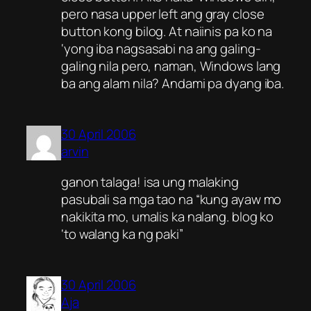
pero nasa
upper left
ang
gray
close
button kong bilog. At naiinis pa ko na
‘yong iba nagsasabi na ang galing-
galing nila pero,
naman
, Windows lang
ba ang alam nila? Andami pa dyang iba.
30 April 2006
arvin
ganon talaga! isa ung malaking
pasubali sa mga tao na “kung ayaw mo
nakikita mo, umalis ka nalang. blog ko
‘to walang ka ng paki”
30 April 2006
Aja