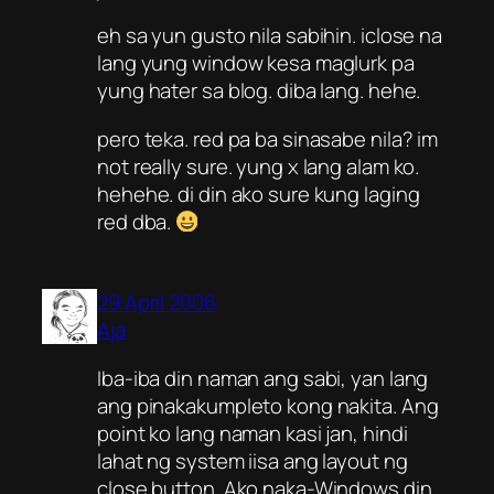
eh sa yun gusto nila sabihin. iclose na
lang yung window kesa maglurk pa
yung hater sa blog. diba lang. hehe.
pero teka. red pa ba sinasabe nila? im
not really sure. yung x lang alam ko.
hehehe. di din ako sure kung laging
red dba.
29 April 2006
Aja
Iba-iba din naman ang sabi, yan lang
ang pinakakumpleto kong nakita. Ang
point ko lang naman kasi jan, hindi
lahat ng system iisa ang layout ng
close button. Ako naka-Windows din,