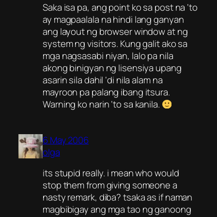
Saka isa pa, ang point ko sa post na ‘to
ay magpaalala na hindi lang ganyan
ang layout ng browser window at ng
system ng visitors. Kung galit ako sa
mga nagsasabi niyan, lalo pa nila
akong binigyan ng lisensiya upang
asarin sila dahil ‘di nila alam na
mayroon pa palang ibang itsura.
Warning ko narin ‘to sa kanila.
6 May 2006
olga
its stupid really. i mean who would
stop them from giving someone a
nasty remark, diba? tsaka as if naman
magbibigay ang mga tao ng ganoong