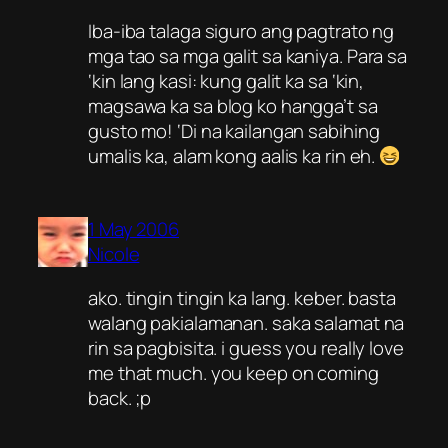
Iba-iba talaga siguro ang pagtrato ng
mga tao sa mga galit sa kaniya. Para sa
‘kin lang kasi: kung galit ka sa ‘kin,
magsawa ka sa blog ko hangga’t sa
gusto mo! ‘Di na kailangan sabihing
umalis ka, alam kong aalis ka rin eh.
1 May 2006
Nicole
ako. tingin tingin ka lang. keber. basta
walang pakialamanan. saka salamat na
rin sa pagbisita. i guess you really love
me that much. you keep on coming
back. ;p