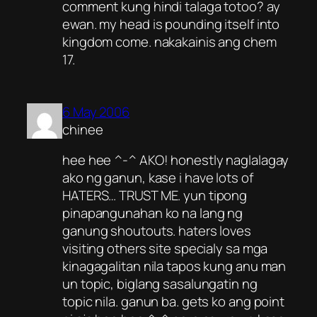
comment kung hindi talaga totoo? ay
ewan. my head is pounding itself into
kingdom come. nakakainis ang chem
17.
6 May 2006
chinee
hee hee ^-^ AKO! honestly naglalagay
ako ng ganun, kase i have lots of
HATERS… TRUST ME. yun tipong
pinapangunahan ko na lang ng
ganung shoutouts. haters loves
visiting others site specialy sa mga
kinagagalitan nila tapos kung anu man
un topic, biglang sasalungatin ng
topic nila. ganun ba. gets ko ang point